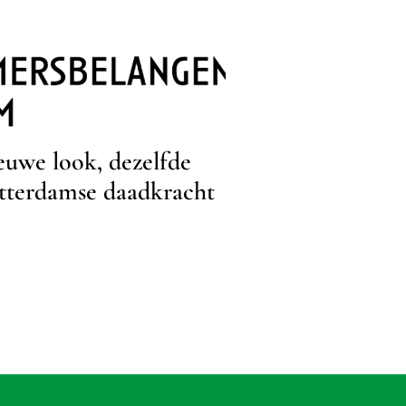
euwe look, dezelfde
Eerst Frontru
tterdamse daadkracht
geeft volgend
ondernemers 
start