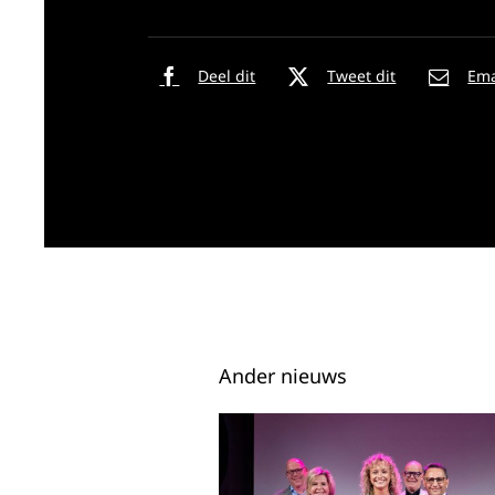
Deel dit
Tweet dit
Ema
Ander nieuws