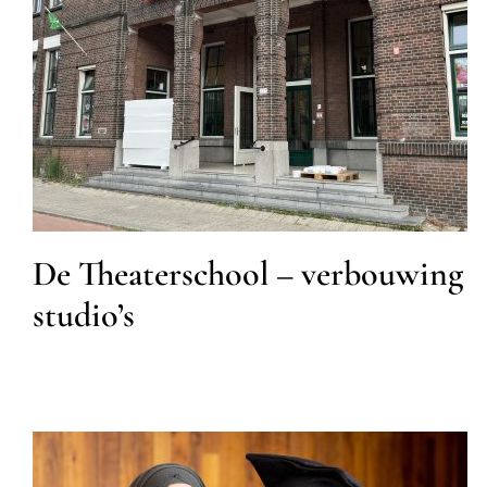
De Theaterschool –
verbouwing studio’s
Cultuur
De Theaterschool – verbouwing
studio’s