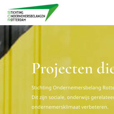
Ga
naar
inhoud
Projecten di
Stichting Ondernemersbelang Rotte
Dit zijn sociale, onderwijs gerelate
ondernemersklimaat verbeteren.