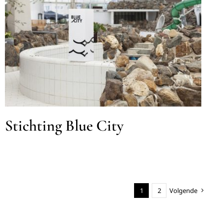
Stichting Blue City
MKB
Stichting Blue City
1
2
Volgende