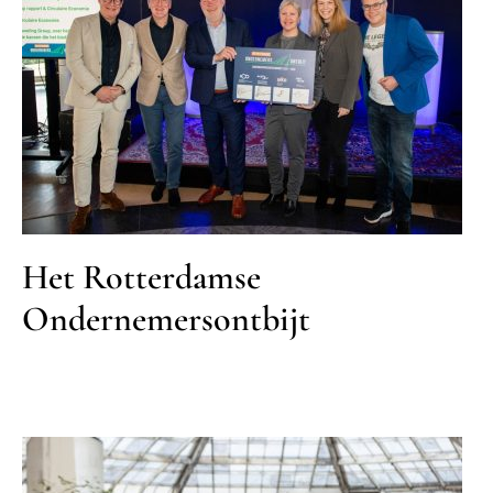
Het Rotterdamse
Ondernemersontbijt
MKB
Het Rotterdamse
Ondernemersontbijt