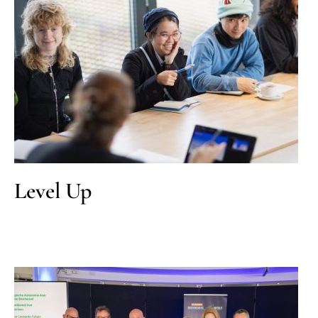
Level Up
Cultuur
MKB
Level Up