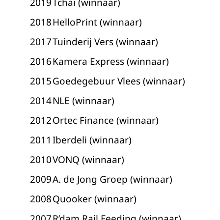
2019
Tchai (winnaar)
2018
HelloPrint (winnaar)
2017
Tuinderij Vers (winnaar)
2016
Kamera Express (winnaar)
2015
Goedegebuur Vlees (winnaar)
2014
NLE (winnaar)
2012
Ortec Finance (winnaar)
2011
Iberdeli (winnaar)
2010
VONQ (winnaar)
2009
A. de Jong Groep (winnaar)
2008
Quooker (winnaar)
2007
R’dam Rail Feeding (winnaar)