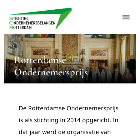
Ga
naar
Tog
inhoud
Nav
Home
Rotterdamse
Over
Ondernemersprijs
Nieuws
Projecten
De Rotterdamse Ondernemersprijs
is als stichting in 2014 opgericht. In
Contact
dat jaar werd de organisatie van