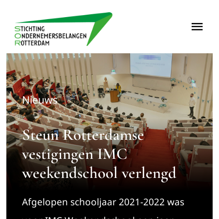
Ga
naar
Tog
inhoud
Nav
Home
Over
Nieuws
Nieuws
Steun Rotterdamse
vestigingen IMC
Projecten
weekendschool verlengd
Contact
Afgelopen schooljaar 2021-2022 was