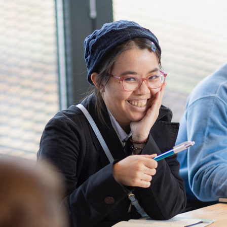
Level Up
Cultuur
MKB