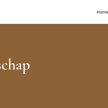
Hom
schap