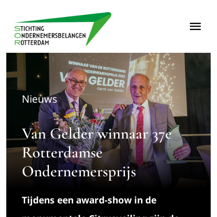
Ga
naar
Tog
inhoud
Nav
Home
Over
Nieuws
Nieuws
Van Gelder winnaar 37e
Rotterdamse
Projecten
Ondernemersprijs
Contact
Tijdens een award-show in de