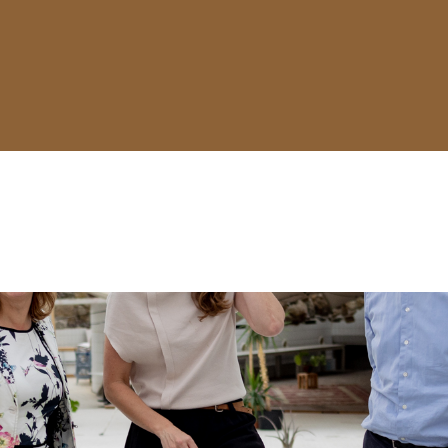
erschap én productie sluit naadloos aan 
gezond Rotterdams ondernemersklimaa
Nieuws