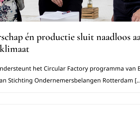
hap én productie sluit naadloos aan
klimaat
dersteunt het Circular Factory programma van B
an Stichting Ondernemersbelangen Rotterdam [..