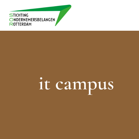
Ga
naar
inhoud
it campus